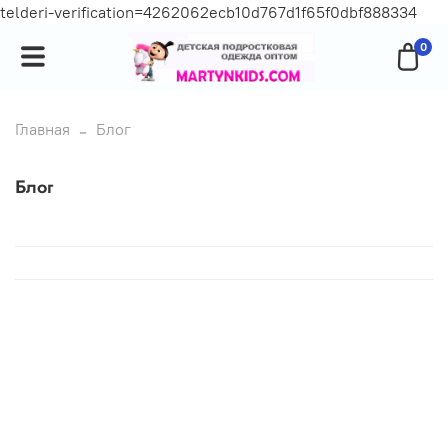
telderi-verification=4262062ecb10d767d1f65f0dbf888334
0
Главная
Блог
Блог